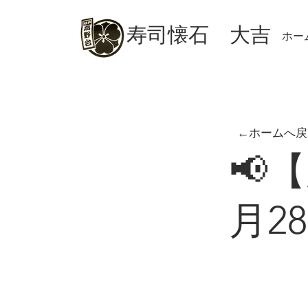
​寿司懐石 大吉
ホー
←ホームへ戻
📢
月2