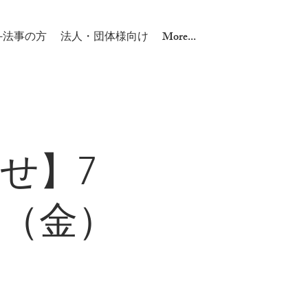
-法事の方
法人・団体様向け
More...
せ】7
日（金）