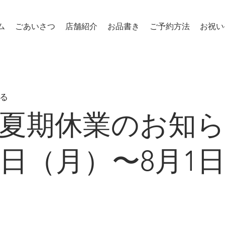
ム
ごあいさつ
店舗紹介
お品書き
ご予約方法
お祝い
​杉戸高野台 寿司割烹・懐石料理「寿司割烹 大吉」
る
【夏期休業のお知ら
8日（月）〜8月1