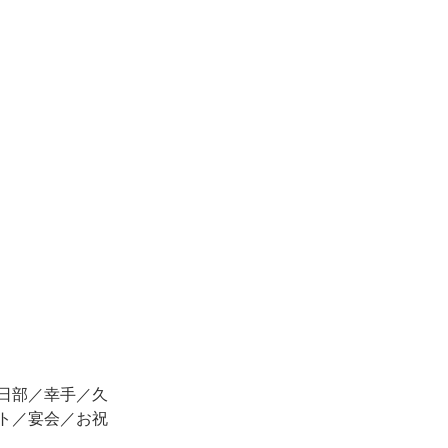
日部／幸手／久
ト／宴会／お祝