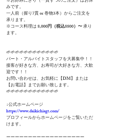
※お好みにぎり（一貫ずつのご注文）はお休
みです。　　
一人前（握り7貫 or 巻物3本）からご注文を
承ります。　
※コース料理は 
8,000円（税込8800）〜
 承り
ます。
🌱🌱🌱🌱🌱🌱🌱🌱🌱🌱🌱🌱
パート・アルバイトスタッフを大募集中！！
接客が好きな方、お寿司が大好きな方、大歓
迎です！！
お問い合わせは、お気軽に【DM】または
【お電話】までお願い致します。
🌱🌱🌱🌱🌱🌱🌱🌱🌱🌱🌱🌱
↓公式ホームページ
https://www.daikichisgt.com/
プロフィールからホームページをご覧いただ
けます。
ーーーーーーーーーーーーーーーーーー