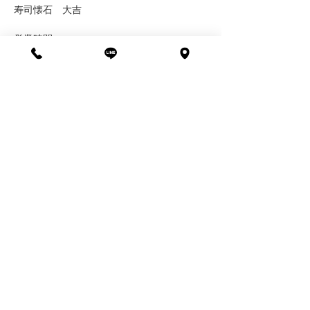
寿司懐石　大吉
営業時間
ランチ 11:00〜15:00 (L.O14:30)
ディナー 17:00〜22:00(L.O21:00)
定休日
毎週火曜日+各週水曜日
お問い合わせ
0480-33-0708
埼玉県北葛飾郡杉戸町下高野1558-4
杉戸高野台駅から徒歩15分
和戸駅から徒歩 20分
ーーーーーーーーーーーーーーーーーー
寿司割烹／大吉／埼玉／お寿司／海鮮／杉戸
寿司屋／飲食店／杉戸高野台／東武動物公園
／春日部／幸手／久喜／白岡／寿司大吉／和
食／レストラン／グルメ／ランチ／出前／テ
イクアウト／宴会／お祝い／法事／鮨／寿司