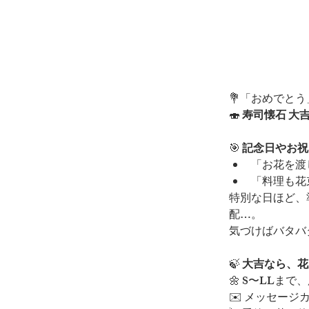
💐「おめでと
🍣 
寿司懐石 大
🎯
 記念日やお
「お花を渡
「料理も花
特別な日ほど、
配…。
気づけばバタバ
🍃
 大吉なら、
🌼 S〜LLま
✉️ メッセー