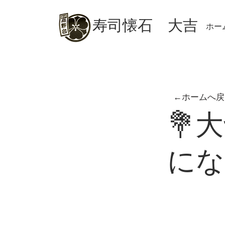
​寿司懐石 大吉
ホー
←ホームへ戻
💐
にな