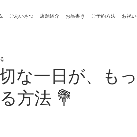
ム
ごあいさつ
店舗紹介
お品書き
ご予約方法
お祝い
​杉戸高野台 寿司割烹・懐石料理「寿司割烹 大吉」
る
大切な一日が、も
る方法 💐