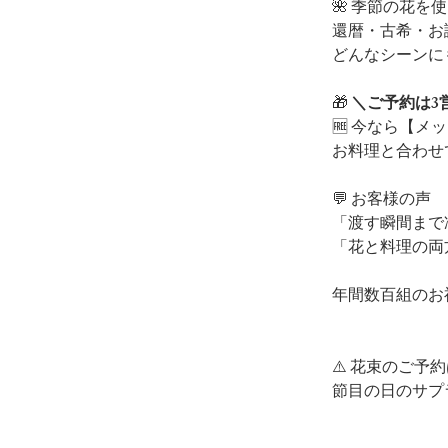
🌺 季節の花
還暦・古希・お
どんなシーンに
🎁 
＼ご予約は3
🆓 今なら【
お料理と合わせ
💬 お客様の声
「渡す瞬間まで
「花と料理の両
年間数百組のお
⚠️ 花束のご
節目の日のサプ