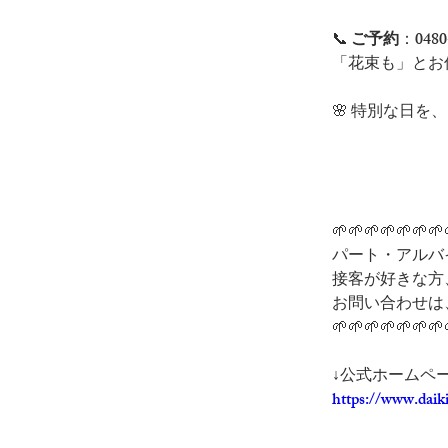
📞 
ご予約
：0480
「花束も」とお
🌸 特別な日を
🌱🌱🌱🌱🌱🌱🌱
パート・アルバ
接客が好きな方
お問い合わせは
🌱🌱🌱🌱🌱🌱🌱
↓公式ホームペ
https://www.daik